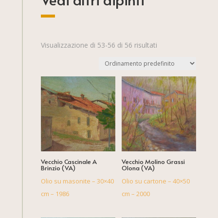
Visualizzazione di 53-56 di 56 risultati
Vecchio Cascinale A
Vecchio Molino Grassi
Brinzio (VA)
Olona (VA)
Olio su masonite – 30×40
Olio su cartone – 40×50
cm – 1986
cm – 2000