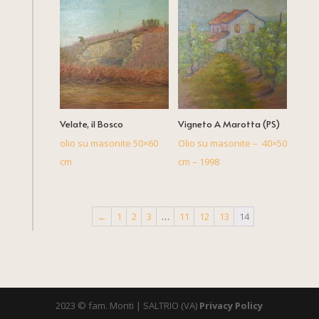
Velate, il Bosco
Vigneto A Marotta (PS)
olio su masonite 50×60
Olio su masonite – 40×50
cm
cm – 1998
←
1
2
3
…
11
12
13
14
2023 © fam. Monti | SALTRIO (VA)
Privacy Policy