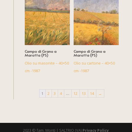
Campo di Grano a
Campo di Grano a
Marotta (PS)
Marotta (PS)
Olio su masonite – 40×50
Olio su cartone – 40×50
cm -1987
cm -1987
1
2
3
4
…
12
13
14
→
2023 © fam. Monti | SALTRIO (VA)
Privacy Policy