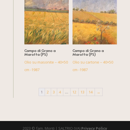
Campo di Grano a
Campo di Grano a
Marotta (PS)
Marotta (PS)
Olio su masonite – 40×50
Olio su cartone – 40×50
cm -1987
cm -1987
1
2
3
4
…
12
13
14
→
2023 © fam. Monti | SALTRIO (VA)
Privacy Policy