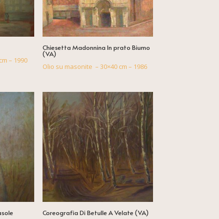
Chiesetta Madonnina In prato Biumo
(VA)
cm – 1990
Olio su masonite – 30×40 cm – 1986
asole
Coreografia Di Betulle A Velate (VA)