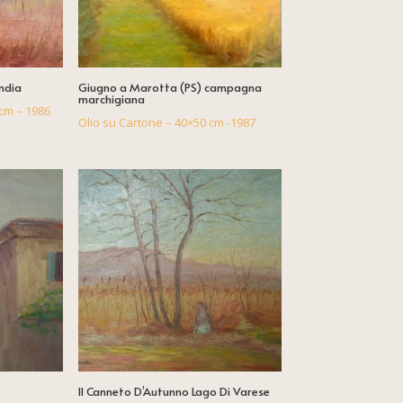
India
Giugno a Marotta (PS) campagna
marchigiana
cm – 1986
Olio su Cartone – 40×50 cm -1987
Il Canneto D’Autunno Lago Di Varese