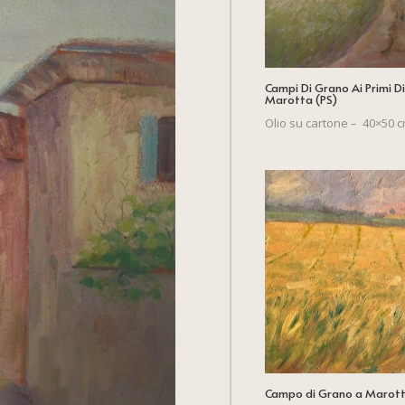
Campi Di Grano Ai Primi D
Marotta (PS)
Olio su cartone – 40×50 c
Campo di Grano a Marott