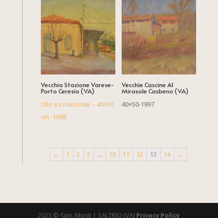
Vecchia Stazione Varese-
Vecchie Cascine Al
Porto Ceresio (VA)
Mirasole Casbeno (VA)
Olio su masonite – 40×50
40×50-1997
cm -1998
←
1
2
3
…
10
11
12
13
14
→
2023 © fam. Monti | SALTRIO (VA)
Privacy Policy