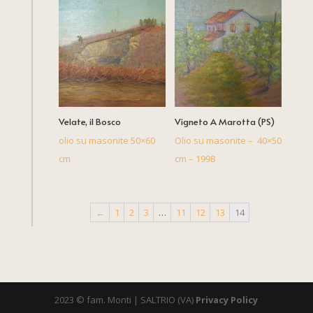
Velate, il Bosco
Vigneto A Marotta (PS)
olio su masonite 50×60
Olio su masonite – 40×50
cm
cm – 1998
←
1
2
3
…
11
12
13
14
2023 © fam. Monti | SALTRIO (VA)
Privacy Policy