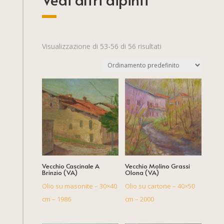
Visualizzazione di 53-56 di 56 risultati
Vecchio Cascinale A
Vecchio Molino Grassi
Brinzio (VA)
Olona (VA)
Olio su masonite – 30×40
Olio su cartone – 40×50
cm – 1986
cm – 2000