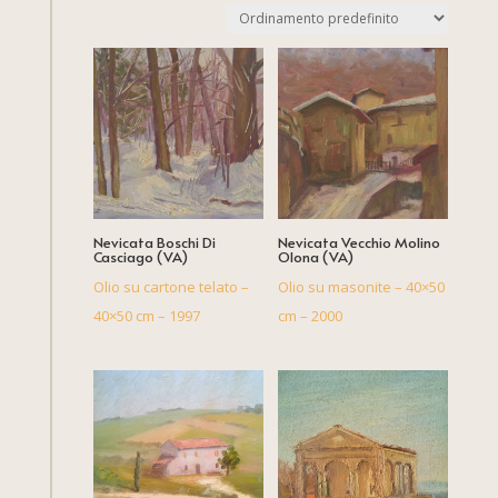
Nevicata Boschi Di
Nevicata Vecchio Molino
Casciago (VA)
Olona (VA)
Olio su cartone telato –
Olio su masonite – 40×50
40×50 cm – 1997
cm – 2000