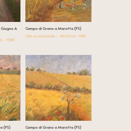
i Giugno A
Campo di Grano a Marotta (PS)
Olio su masonite – 40×50 cm -1987
m – 1998
a (PS)
Campo di Grano a Marotta (PS)