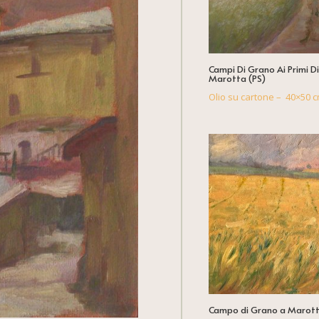
Campi Di Grano Ai Primi D
Marotta (PS)
Olio su cartone – 40×50 c
Campo di Grano a Marott