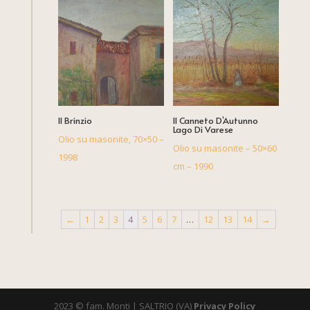
Il Brinzio
Il Canneto D’Autunno
Lago Di Varese
Olio su masonite, 70×50 –
Olio su masonite – 50×60
1998
cm – 1990
←
1
2
3
4
5
6
7
…
12
13
14
→
2023 © fam. Monti | SALTRIO (VA)
Privacy Policy