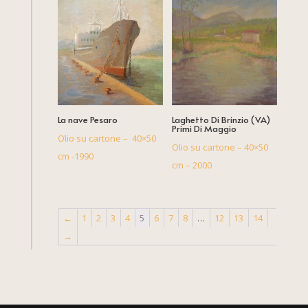
La nave Pesaro
Laghetto Di Brinzio (VA)
Primi Di Maggio
Olio su cartone – 40×50
Olio su cartone – 40×50
cm -1990
cm – 2000
←
1
2
3
4
5
6
7
8
…
12
13
14
→