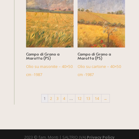
Campo di Grano a
Campo di Grano a
Marotta (PS)
Marotta (PS)
Olio su masonite – 40×50
Olio su cartone – 40×50
cm -1987
cm -1987
1
2
3
4
…
12
13
14
→
2023 © fam. Monti | SALTRIO (VA)
Privacy Policy