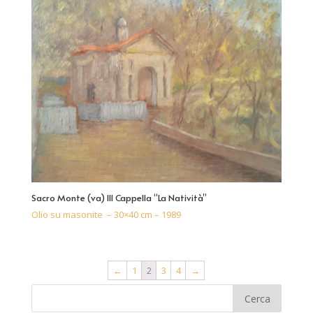
Sacro Monte (va) III Cappella “La Natività”
Olio su masonite – 30×40 cm – 1989
←
1
2
3
4
→