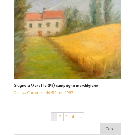
Giugno a Marotta (PS) campagna marchigiana
Olio su Cartone – 40×50 cm -1987
1
2
3
4
→