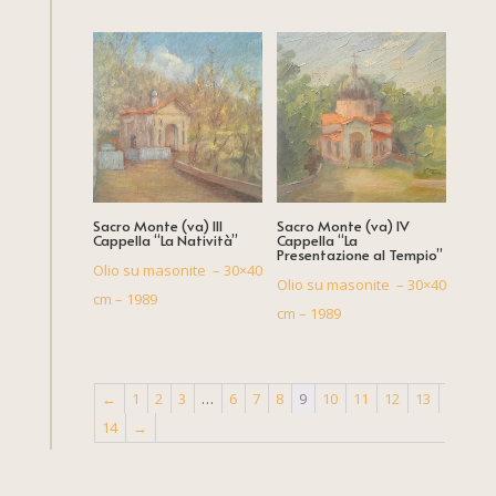
Sacro Monte (va) III
Sacro Monte (va) IV
Cappella “La Natività”
Cappella “La
Presentazione al Tempio”
Olio su masonite – 30×40
Olio su masonite – 30×40
cm – 1989
cm – 1989
←
1
2
3
…
6
7
8
9
10
11
12
13
14
→