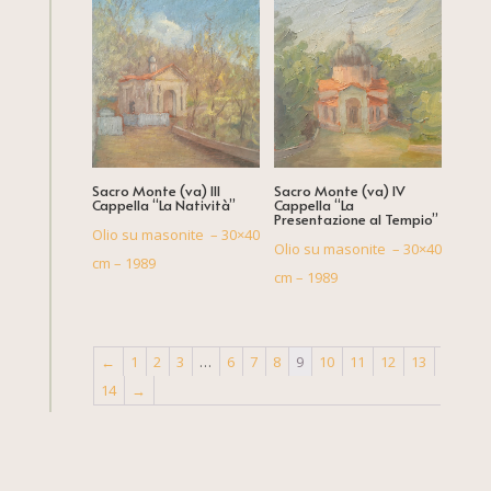
Sacro Monte (va) III
Sacro Monte (va) IV
Cappella “La Natività”
Cappella “La
Presentazione al Tempio”
Olio su masonite – 30×40
Olio su masonite – 30×40
cm – 1989
cm – 1989
←
1
2
3
…
6
7
8
9
10
11
12
13
14
→