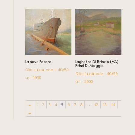
La nave Pesaro
Laghetto Di Brinzio (VA)
Primi Di Maggio
Olio su cartone – 40×50
Olio su cartone – 40×50
cm -1990
cm – 2000
←
1
2
3
4
5
6
7
8
…
12
13
14
→