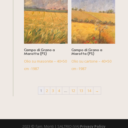
Campo di Grano a
Campo di Grano a
Marotta (PS)
Marotta (PS)
Olio su masonite – 40×50
Olio su cartone – 40×50
cm -1987
cm -1987
1
2
3
4
…
12
13
14
→
2023 © fam. Monti | SALTRIO (VA)
Privacy Policy