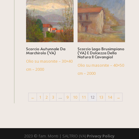
Scorcio Autunnale Da
Scorcio Lago Brusimpiano
Marchirolo (VA)
(VA) E Dolcezza Della
Natura Il Cavangiol
Olio su masonite – 30×40
Olio su masonite – 40×50
cm – 2000
cm – 2000
←
1
2
3
…
9
10
11
12
13
14
→
2023 © fam. Monti | SALTRIO (VA)
Privacy Policy