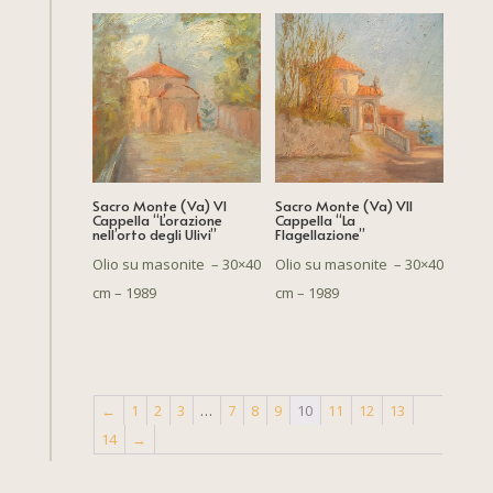
Sacro Monte (Va) VI
Sacro Monte (Va) VII
Cappella “L’orazione
Cappella “La
nell’orto degli Ulivi”
Flagellazione”
Olio su masonite – 30×40
Olio su masonite – 30×40
cm – 1989
cm – 1989
←
1
2
3
…
7
8
9
10
11
12
13
14
→